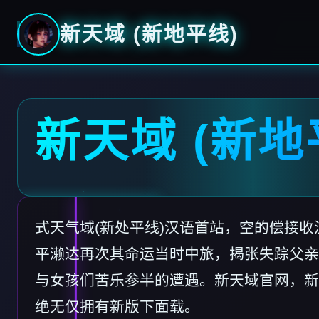
新天域 (新地平线)
新天域 (新地
式天气域(新处平线)汉语首站，空的偿接
平濑达再次其命运当时中旅，揭张失踪父亲
与女孩们苦乐参半的遭遇。新天域官网，新
绝无仅拥有新版下面载。