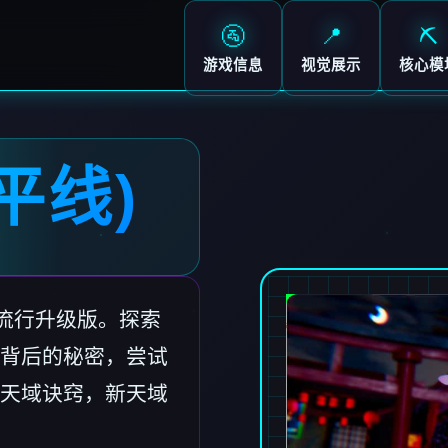
🚰
📍
⛏️
游戏信息
视觉展示
核心模
平线)
收流行升级版。探索
背后的秘密，尝试
天域诀窍，新天域