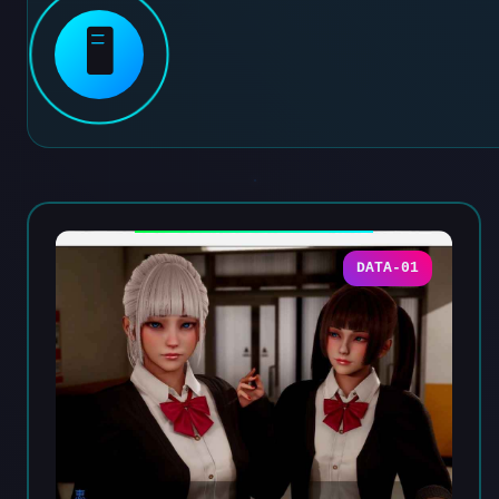
🖥️
DATA-01