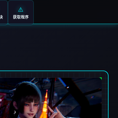
⚠️
块
获取程序